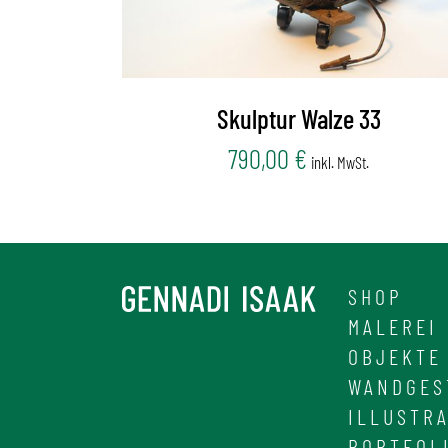
Skulptur Walze 33
790,00
€
inkl. MwSt.
SHOP
MALEREI
OBJEKTE
WANDGES
ILLUSTR
PORTFOL