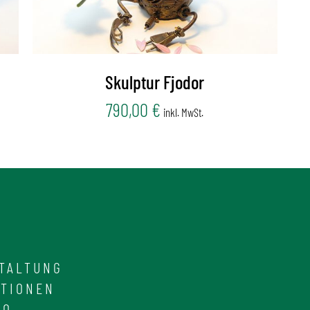
Skulptur Fjodor
790,00
€
inkl. MwSt.
TALTUNG
ATIONEN
IO