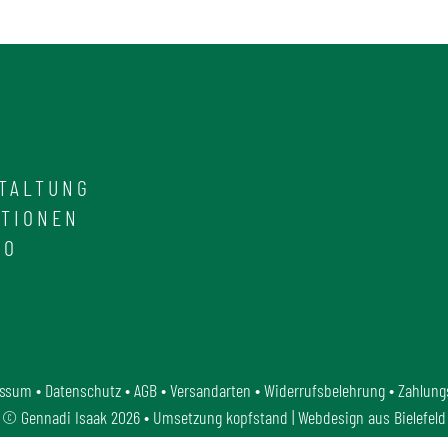
TALTUNG
ATIONEN
IO
essum
•
Datenschutz
•
AGB
•
Versandarten
•
Widerrufsbelehrung
•
Zahlung
©
Gennadi Isaak
2026 • Umsetzung
kopfstand | Webdesign aus Bielefeld